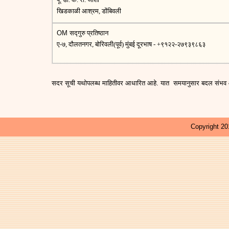
खिडकाळी आश्रम, डोंबिवली
OM
सद्गुरु प्रतिष्ठान
ए-७, दौलतनगर, बोरिवली(पूर्व) मुंबई दूरभाष - +९१२२-२७९३९८६३
सदर
सूची
यथोपलब्ध
माहितीवर
आधारित
आहे
.
यात
समयानुसार बदल संभव 
Copyright 201