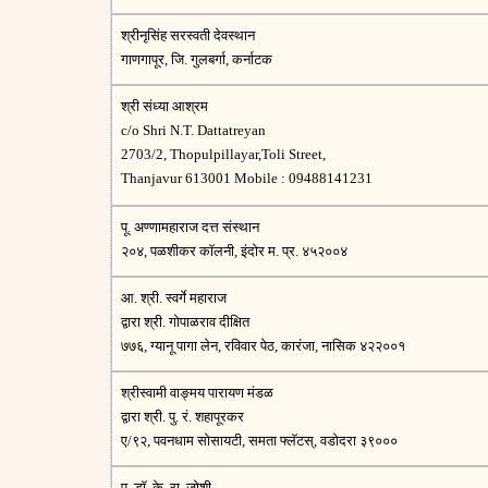
श्रीनृसिंह सरस्वती देवस्थान
गाणगापूर, जि. गुलबर्गा, कर्नाटक
श्री संध्या आश्रम
c/o Shri N.T. Dattatreyan
2703/2, Thopulpillayar,Toli Street,
Thanjavur 613001 Mobile : 09488141231
पू. अण्णामहाराज दत्त संस्थान
२०४, पळशीकर कॉलनी, इंदोर म. प्र. ४५२००४
आ. श्री. स्वर्गे महाराज
द्वारा श्री. गोपाळराव दीक्षित
७७६, ग्यानू पागा लेन, रविवार पेठ, कारंजा, नासिक ४२२००१
श्रीस्वामी वाङ्मय पारायण मंडळ
द्वारा श्री. पु. रं. शहापूरकर
ए/९२, पवनधाम सोसायटी, समता फ्लॅटस्, वडोदरा ३९०००
पू. डॉ. के. रा. जोशी