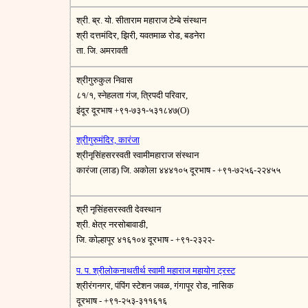
श्री. ब्र. यो. सीताराम महाराज टेम्बे संस्थान
श्री दत्तमंदिर, झिरी, यवतमाळ रोड, बडनेरा
ता. जि. अमरावती
श्रीगुरुकुल निवास
८१/१, स्नेहलता गंज, त्रिपदी परिवार,
इंदूर दूरभाष +९१-७३१-५३१८४७(O)
श्रीगुरुमंदिर, कारंजा
श्रीनृसिंहसरस्वती स्वामीमहाराज संस्थान
कारंजा (लाड) जि. अकोला ४४४१०५ दूरभाष - +९१-७२५६-२२४५५
श्री नृसिंहसरस्वती देवस्थान
श्री. क्षेत्र नरसोबावाडी,
जि. कोल्हापूर ४१६१०४ दूरभाष - +९१-२३२२-
प. प. श्रीलोकनाथतीर्थ स्वामी महाराज महायोग ट्रस्ट
श्रीरंगनगर, पंपिंग स्टेशन जवळ, गंगापूर रोड, नासिक
दूरभाष - +९१-२५३-३११६१६