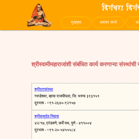
मुखपृष्ठ
अवतार कार्य
व
श्रीस्वामीमहाराजांशी संबंधित कार्य करणाऱ्या संस्थांची 
श्रीदत्तसंस्था
गरुडेश्वर, व्हाया राजपीपला, जि. भरुच ३९३१५१
दूरभाष - +९१-२६४०-९२१५७
श्रीवासुदेव निवास
४२/१७, एरंडवणे, कर्वे पथ, पुणे - ४११००४
दूरभाष - +९१-२०-५४५५५८४